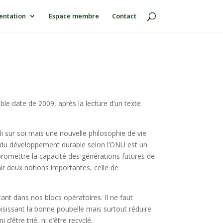
ntation
Espace membre
Contact
e date de 2009, après la lecture d’un texte
li sur soi mais une nouvelle philosophie de vie
on du développement durable selon l’ONU est un
omettre la capacité des générations futures de
enir deux notions importantes, celle de
tant dans nos blocs opératoires. Il ne faut
issant la bonne poubelle mais surtout réduire
’être trié, ni d’être recyclé.