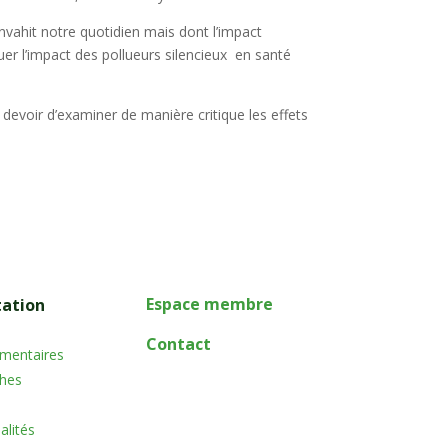
envahit notre quotidien mais dont l’impact
er l’impact des pollueurs silencieux en santé
 devoir d’examiner de manière critique les effets
Espace membre
ation
Contact
ementaires
ches
ualités