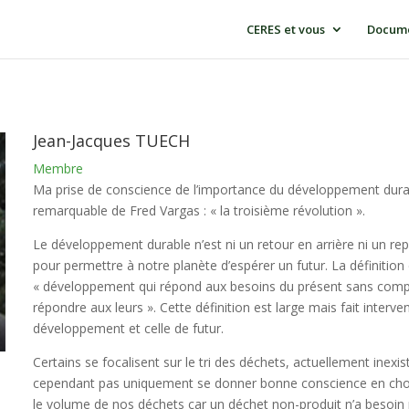
CERES et vous
Docume
Jean-Jacques TUECH
Membre
Ma prise de conscience de l’importance du développement durabl
remarquable de Fred Vargas : « la troisième révolution ».
Le développement durable n’est ni un retour en arrière ni un rep
pour permettre à notre planète d’espérer un futur. La définiti
« développement qui répond aux besoins du présent sans compr
répondre aux leurs ». Cette définition est large mais fait interv
développement et celle de futur.
Certains se focalisent sur le tri des déchets, actuellement inexis
cependant pas uniquement se donner bonne conscience en chois
le volume de nos déchets car un déchet non-produit n’a besoin ni d