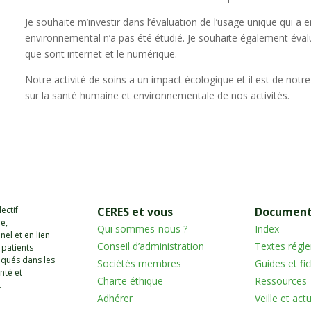
Je souhaite m’investir dans l’évaluation de l’usage unique qui a 
environnemental n’a pas été étudié. Je souhaite également évalu
que sont internet et le numérique.
Notre activité de soins a un impact écologique et il est de notre
sur la santé humaine et environnementale de nos activités.
ectif
CERES et vous
Document
re,
Qui sommes-nous ?
Index
nel et en lien
Conseil d’administration
Textes régl
 patients
iqués dans les
Sociétés membres
Guides et fi
nté et
Charte éthique
Ressources
.
Adhérer
Veille et act